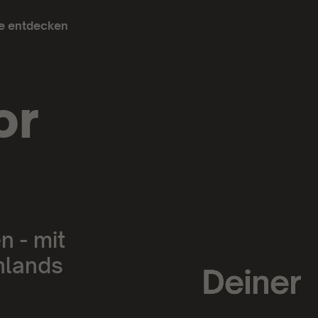
e entdecken
or
n - mit
hlands