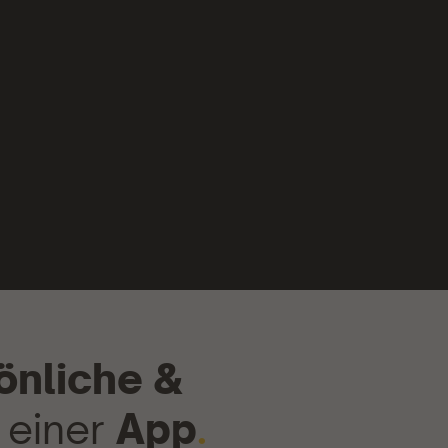
önliche &
 einer
App
.