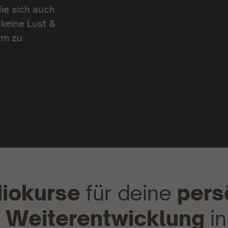
die sich auch
keine Lust &
rm zu
diokurse
für deine
pers
e Weiterentwicklung
in