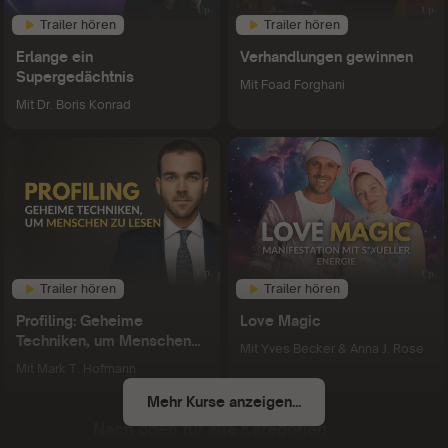
Trailer hören
Trailer hören
Erlange ein
Verhandlungen gewinnen
Supergedächtnis
Mit
Foad Forghani
Mit
Dr. Boris Konrad
Trailer hören
Trailer hören
Profiling: Geheime
Love Magic
Techniken, um Menschen
Mit
Yves Becker & Anna J. Rose
zu lesen
Mit
Mark T. Hofmann
Mehr Kurse anzeigen...
Nach oben für alle Kategorien