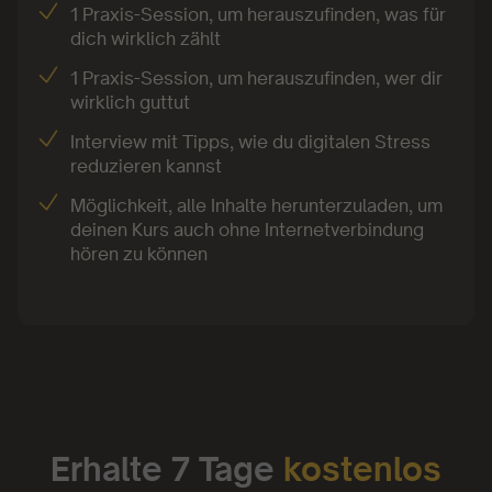
1 Praxis-Session, um herauszufinden, was für
einem Ort der Liebe zu machen.
dich wirklich zählt
1 Praxis-Session, um herauszufinden, wer dir
Sie versteht Digital Detox als eine der wichtigsten
wirklich guttut
Bewegungen im digitalen Zeitalter, die uns als
Gesellschaft wieder näher zusammenbringt.
Interview mit Tipps, wie du digitalen Stress
reduzieren kannst
Denn nicht nur die Seele braucht weniger Internet,
Möglichkeit, alle Inhalte herunterzuladen, um
sondern auch das Internet mehr Seele.
deinen Kurs auch ohne Internetverbindung
hören zu können
Erhalte 7 Tage
kostenlos