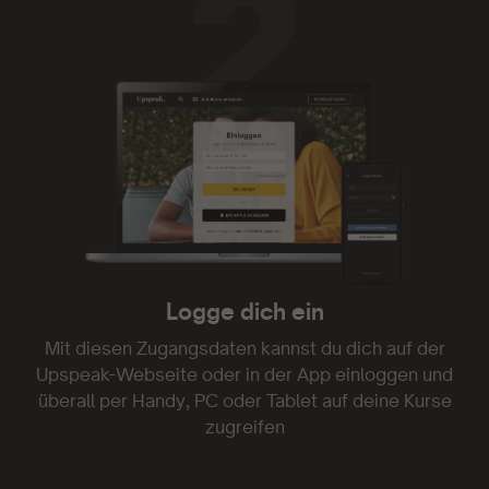
Upspeak ist genial. Ich habe oft nicht die Zeit
Videos zu folgen oder gar Texte zu lesen.
Audiodateien kann man auch mal nebenbei oder
beim Spaziergang mit dem Hund genießen. Und
die Mentoren sind einfach klasse! Weiter so!
- Kim Marcy
Logge dich ein
Danke!
Mit diesen Zugangsdaten kannst du dich auf der
Upspeak-Webseite oder in der App einloggen und
Genau was ich gesucht und endlich gefunden
überall per Handy, PC oder Tablet auf deine Kurse
habe. Danke!
zugreifen
- Gia 1703