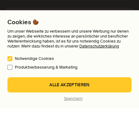
Wo und auf welchen Geräten kann ich meine
Cookies
Audiokurse hören?
Um unser Webseite zu verbessern und unsere Werbung nur denen
zu zeigen, die wirkliches Interesse an persönlicher und beruflicher
Weiterentwicklung haben, ist es für uns notwendig Cookies zu
nutzen. Mehr dazu findest du in unserer
Datenschutzerklärung
Welche Zahlungsmöglichkeiten bietet ihr an?
Notwendige Cookies
Produktverbesserung & Marketing
An wen kann ich mich wenden, wenn ich Fragen,
ALLE AKZEPTIEREN
Probleme oder Feedback habe?
Speichern