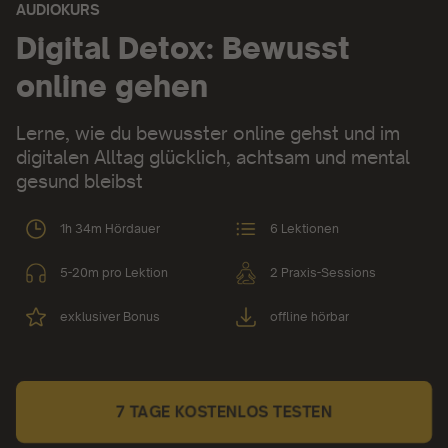
AUDIOKURS
Audiokurs:
Digital Detox: Bewusst
online gehen
Lerne, wie du bewusster online gehst und im
digitalen Alltag glücklich, achtsam und mental
gesund bleibst
1h 34m Hördauer
6 Lektionen
5-20m pro Lektion
2 Praxis-Sessions
exklusiver Bonus
offline hörbar
7 TAGE KOSTENLOS TESTEN