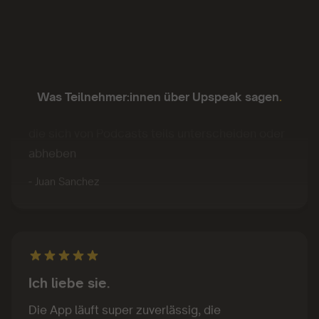
Gutes Konzept!
Was Teilnehmer:innen über Upspeak sagen
.
Gutes Konzept. Gute Inhalte. Kompakte Kurse,
die sich von Podcasts teils unterscheiden oder
abheben
- Juan Sanchez
Ich liebe sie.
Die App läuft super zuverlässig, die
Funktionalität ist einfach und die Inhalte mega.