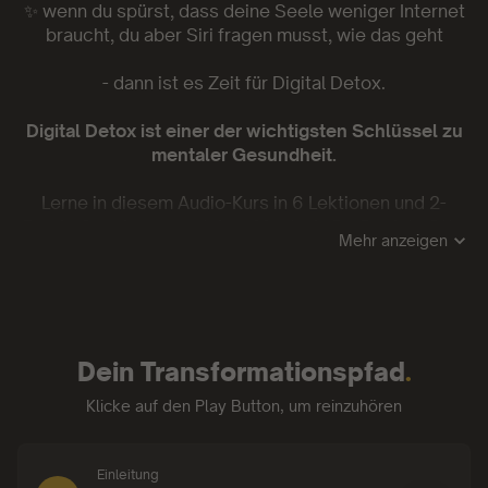
✨
wenn du spürst, dass deine Seele weniger Internet
braucht, du aber Siri fragen musst, wie das geht
- dann ist es Zeit für Digital Detox.
Digital Detox ist einer der wichtigsten Schlüssel zu
mentaler Gesundheit.
Lerne in diesem Audio-Kurs in 6 Lektionen und 2-
Praxis-Sessions von deiner Mentorin Dr. Daniela Otto
Mehr anzeigen
🌐
woher unsere Sehnsucht nach Vernetzung kommt
🧠
was in deinem Gehirn passiert, wenn du online
gehst
❤️
wie du wieder wirklich tiefe Freundschaften und
Dein Transformationspfad
.
Beziehungen aufbaust – denn man verbindet sich vor
allem mit dem Herzen, nicht mit dem Handy
Klicke auf den Play Button, um reinzuhören
☠️
wie du toxische digitale Verhaltensmuster erkennen
und überwinden kannst
😊 wie du dich Dank digitaler Achtsamkeit nicht mehr
Einleitung