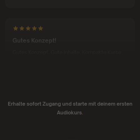
Gutes Konzept!
Gutes Konzept. Gute Inhalte. Kompakte Kurse,
die sich von Podcasts teils unterscheiden oder
abheben
- Juan Sanchez
Erhalte sofort Zugang und starte mit deinem ersten
Audiokurs
.
Ich liebe sie.
Die App läuft super zuverlässig, die