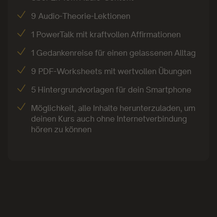
Heute führt sie “Finde dein Mama-Konzept”, ein
9 Audio-Theorie-Lektionen
Online-Business für eine erfüllte Vereinbarkeit von
1 PowerTalk mit kraftvollen Affirmationen
Familie und Beruf mit den Schwerpunkten (agiles)
Selbstmanagement und Mindset. Hier begleitet sie
1 Gedankenreise für einen gelassenen Alltag
Eltern dabei, wieder eine Verbindung zu sich selbst
9 PDF-Worksheets mit wertvollen Übungen
zu finden und mehr Lebensenergie zu spüren.
5 Hintergrundvorlagen für dein Smartphone
Möglichkeit, alle Inhalte herunterzuladen, um
deinen Kurs auch ohne Internetverbindung
hören zu können