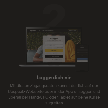
Upspeak ist genial.
Upspeak ist genial. Ich habe oft nicht die Zeit
Videos zu folgen oder gar Texte zu lesen.
Audiodateien kann man auch mal nebenbei oder
beim Spaziergang mit dem Hund genießen. Und
die Mentoren sind einfach klasse! Weiter so!
- Kim Marcy
Logge dich ein
Danke!
Mit diesen Zugangsdaten kannst du dich auf der
Upspeak-Webseite oder in der App einloggen und
Genau was ich gesucht und endlich gefunden
überall per Handy, PC oder Tablet auf deine Kurse
habe. Danke!
zugreifen