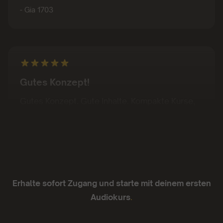
Gutes Konzept!
Gutes Konzept. Gute Inhalte. Kompakte Kurse,
die sich von Podcasts teils unterscheiden oder
abheben
- Juan Sanchez
Erhalte sofort Zugang und starte mit deinem ersten
Audiokurs
.
Ich liebe sie.