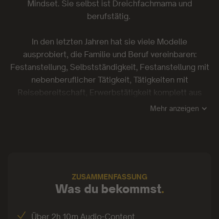
Mindset. Sie selbst ist Dreichfachmama und
berufstätig.
In den letzten Jahren hat sie viele Modelle
ausprobiert, die Familie und Beruf vereinbaren:
Festanstellung, Selbstständigkeit, Festanstellung mit
nebenberuflicher Tätigkeit, Tätigkeiten mit
Reisebereitschaft, Erwerbstätigkeit komplett aus
dem Homeoffice heraus – die Liste ist lang. Was sie
Mehr anzeigen
und ihre Familie bei allem begleitet hat, sind die
Menge an Aufgaben und Verantwortungen. Egal,
welches Vereinbarkeitsmodell sie und ihr Mann
wählten: Es gab immer zu viel zu tun!
ZUSAMMENFASSUNG
Durch ihre Tätigkeit als Agile Coachin hat Carolin
Was du bekommst
.
clevere Tools gefunden, die sich wunderbar auf den
Familienalltag anwenden lassen.
Über 2h 10m Audio-Content