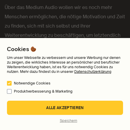
Über das Medium Audio wollen wir es noch mehr
Menschen ermöglichen, die nötige Motivation und Zeit
zu finden, sich mit sich selbst und ihrer
Weiterentwicklung zu beschäftigen, um letztendlich
gesünder, bewusster, finanziell freier, zufriedener und
Cookies
glücklicher zu werden.
Um unser Webseite zu verbessern und unsere Werbung nur denen
zu zeigen, die wirkliches Interesse an persönlicher und beruflicher
Weiterentwicklung haben, ist es für uns notwendig Cookies zu
nutzen. Mehr dazu findest du in unserer
Datenschutzerklärung
Wir freuen uns, wenn auch du Lust hast, Teil unserer
Mission zu werden und etwas für dich tun möchtest.
Notwendige Cookies
Produktverbesserung & Marketing
ALLE AKZEPTIEREN
Speichern