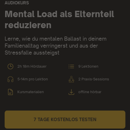
AUDIOKURS
Audiokurs:
Mental Load als Elternteil
reduzieren
Lerne, wie du mentalen Ballast in deinem
Familienalltag verringerst und aus der
Stressfalle aussteigst
2h 18m Hördauer
9 Lektionen
5-14m pro Lektion
2 Praxis-Sessions
Kursmaterialien
offline hörbar
7 TAGE KOSTENLOS TESTEN