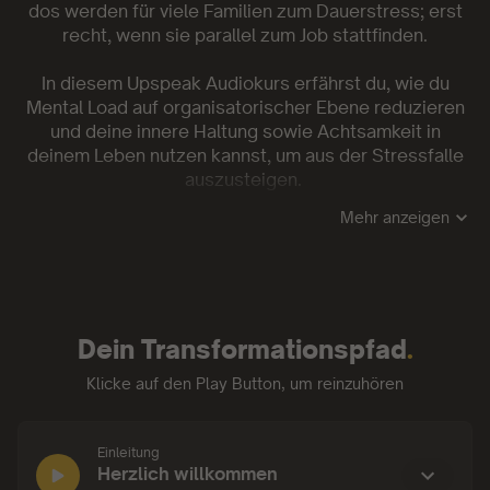
dos werden für viele Familien zum Dauerstress; erst
recht, wenn sie parallel zum Job stattfinden.
In diesem Upspeak Audiokurs erfährst du, wie du
Mental Load auf organisatorischer Ebene reduzieren
und deine innere Haltung sowie Achtsamkeit in
deinem Leben nutzen kannst, um aus der Stressfalle
auszusteigen.
Mehr anzeigen
Was du in diesem Kurs lernst:
🔥
Grundlagen des Mental Load:
Was bedeutet
Mental Load genau, und wie zeigt er sich in deinem
Alltag? Wir beleuchten die unsichtbaren Lasten und
Dein Transformationspfad
.
ihre Folgen.
Klicke auf den Play Button, um reinzuhören
🔥
Mindset als Schlüssel:
Erfahre, warum dein inneres
Mindset so entscheidend für deine Stressbewältigung
ist und wie du es gezielt für deine Entlastung
Einleitung
einsetzen kannst. Arbeite an deinem Perfektionismus
Einleitung:
Herzlich willkommen