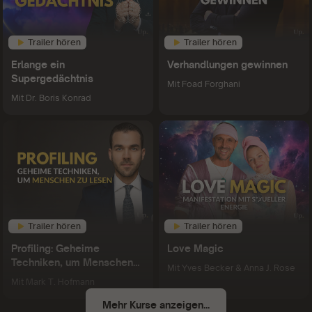
Trailer hören
Trailer hören
Erlange ein
Verhandlungen gewinnen
Supergedächtnis
Mit
Foad Forghani
Mit
Dr. Boris Konrad
Trailer hören
Trailer hören
Profiling: Geheime
Love Magic
Techniken, um Menschen
Mit
Yves Becker & Anna J. Rose
zu lesen
Mit
Mark T. Hofmann
Mehr Kurse anzeigen...