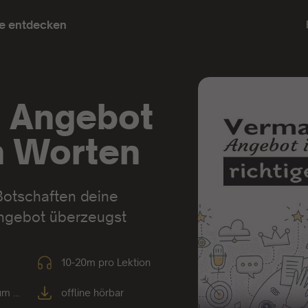
e entdecken
n Angebot
en Worten
Botschaften deine
Angebot überzeugst
10-20m pro Lektion
um K
offline hörbar