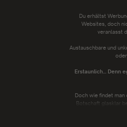
Du erhältst Werbung
Websites, doch nich
veranlasst 
Austauschbare und unko
oder
Erstaunlich... Denn 
Doch wie findet man 
Botschaft glasklar b
anderen abhebt und d