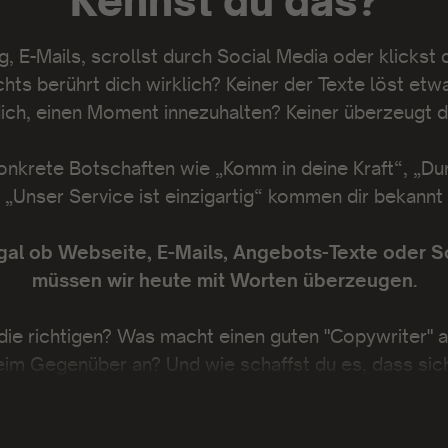
Kennst du das?
, E-Mails, scrollst durch Social Media oder klickst 
ts berührt dich wirklich? Keiner der Texte löst etwa
dich, einen Moment innezuhalten? Keiner überzeugt di
nkrete Botschaften wie „Komm in deine Kraft“, „Du
 „Unser Service ist einzigartig“ kommen dir bekannt
egal ob Webseite, E-Mails, Angebots-Texte oder S
müssen wir heute mit Worten überzeugen.
die richtigen? Was macht einen guten "Copywriter"
eim Gegenüber an? Und wie schaffst du es, dass si
eine Botschaft wirklich etwas bei deinen potenziell