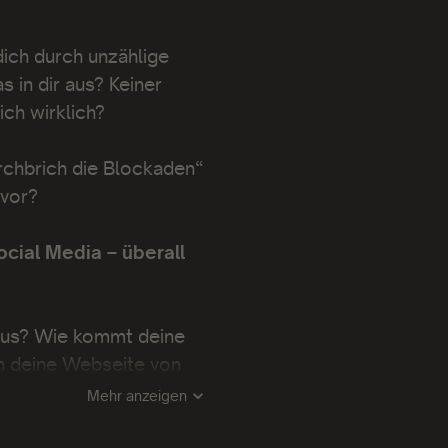
dich durch unzählige
s in dir aus? Keiner
ch wirklich?
rchbrich die Blockaden“
 vor?
ocial Media – überall
 aus? Wie kommt deine
ch deine Webseite von
en Kund:innen bewegt?
Mehr anzeigen