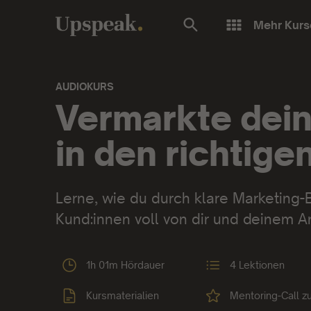
Mehr Kurs
AUDIOKURS
Audiokurs:
Vermarkte dei
in den richtig
Lerne, wie du durch klare Marketing-
Kund:innen voll von dir und deinem 
1h 01m Hördauer
4 Lektionen
Kursmaterialien
Mentoring-Call z
urs