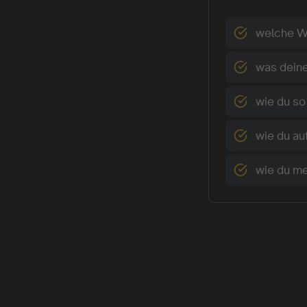
welche Wo
was deine
wie du so
wie du au
wie du me