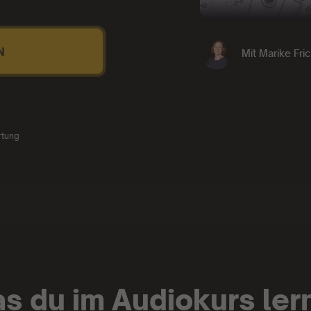
N
Mit
Marike Fri
rtung
s du im Audiokurs ler