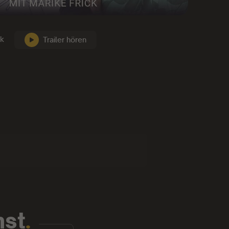
ck
Trailer hören
nst
.