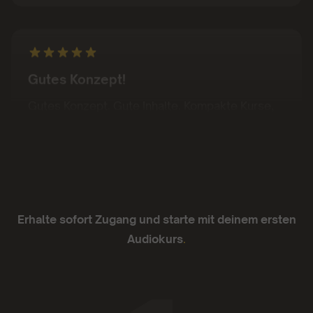
Gutes Konzept!
Gutes Konzept. Gute Inhalte. Kompakte Kurse,
die sich von Podcasts teils unterscheiden oder
abheben
- Juan Sanchez
Erhalte sofort Zugang und starte mit deinem ersten
Audiokurs
.
Ich liebe sie.
Die App läuft super zuverlässig, die
Funktionalität ist einfach und die Inhalte mega.