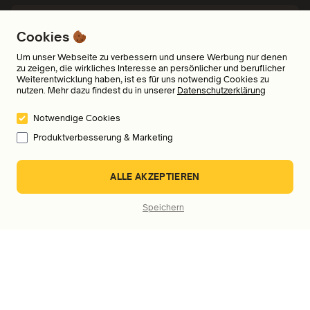
Wo und auf welchen Geräten kann ich meine
Cookies
Audiokurse hören?
Um unser Webseite zu verbessern und unsere Werbung nur denen
zu zeigen, die wirkliches Interesse an persönlicher und beruflicher
Weiterentwicklung haben, ist es für uns notwendig Cookies zu
nutzen. Mehr dazu findest du in unserer
Datenschutzerklärung
Welche Zahlungsmöglichkeiten bietet ihr an?
Notwendige Cookies
Produktverbesserung & Marketing
An wen kann ich mich wenden, wenn ich Fragen,
ALLE AKZEPTIEREN
Probleme oder Feedback habe?
Speichern