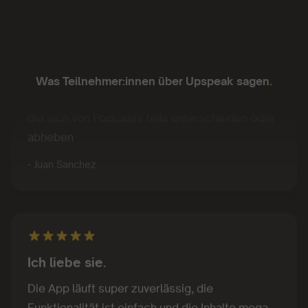
Gutes Konzept!
Was Teilnehmer:innen über Upspeak sagen
.
Gutes Konzept. Gute Inhalte. Kompakte Kurse,
die sich von Podcasts teils unterscheiden oder
abheben
- Juan Sanchez
Ich liebe sie.
Die App läuft super zuverlässig, die
Funktionalität ist einfach und die Inhalte mega.