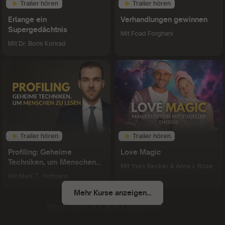
Trailer hören
Trailer hören
Erlange ein
Verhandlungen gewinnen
Supergedächtnis
Mit
Foad Forghani
Mit
Dr. Boris Konrad
Trailer hören
Trailer hören
Profiling: Geheime
Love Magic
Techniken, um Menschen
Mit
Yves Becker & Anna J. Rose
zu lesen
Mit
Mark T. Hofmann
Mehr Kurse anzeigen...
Nach oben für alle Kategorien