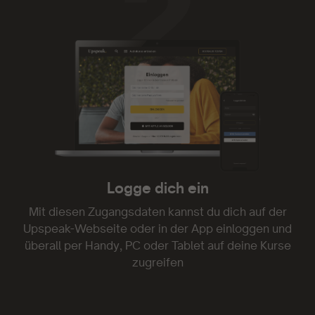
Upspeak ist genial. Ich habe oft nicht die Zeit
Videos zu folgen oder gar Texte zu lesen.
Audiodateien kann man auch mal nebenbei oder
beim Spaziergang mit dem Hund genießen. Und
die Mentoren sind einfach klasse! Weiter so!
- Kim Marcy
Logge dich ein
Danke!
Mit diesen Zugangsdaten kannst du dich auf der
Upspeak-Webseite oder in der App einloggen und
Genau was ich gesucht und endlich gefunden
überall per Handy, PC oder Tablet auf deine Kurse
habe. Danke!
zugreifen
- Gia 1703