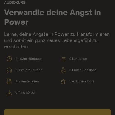
AUDIOKURS
Audiokurs:
Verwandle deine Angst in
Power
Lerne, deine Ängste in Power zu transformieren
und somit ein ganz neues Lebensgefühl zu
erschaffen
4h 03m Hördauer
9 Lektionen
5-18m pro Lektion
6 Praxis-Sessions
Kursmaterialien
5 exklusive Boni
offline hörbar