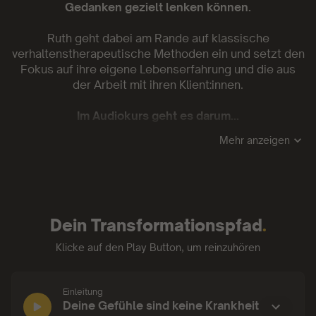
Gedanken gezielt lenken können.
Ruth geht dabei am Rande auf klassische
verhaltenstherapeutische Methoden ein und setzt den
Fokus auf ihre eigene Lebenserfahrung und die aus
der Arbeit mit ihren Klient:innen.
Im Audiokurs geht es darum...
Mehr anzeigen
✨
zu verstehen, wie Angst entsteht und wie du deine
Gedanken "an die Leine" nehmen kannst
✨
den Fokus in mehreren Meditationen auf dich zu
richten, dir destruktiver Muster bewusst zu werden
Dein Transformationspfad
.
und das Gefühl von innerer Sicherheit zu stärken
Klicke auf den Play Button, um reinzuhören
✨
deine Gehirnwellenaktivität zu verringern und dich
darauf zu konzentrieren, was du in deinem Leben
wirklich willst
Einleitung
Einleitung:
Deine Gefühle sind keine Krankheit