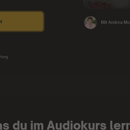
N
Mit
Andrea Mo
rtung
s du im Audiokurs ler