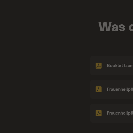
Was d
Booklet (zu
Frauenheilpf
Frauenheilp