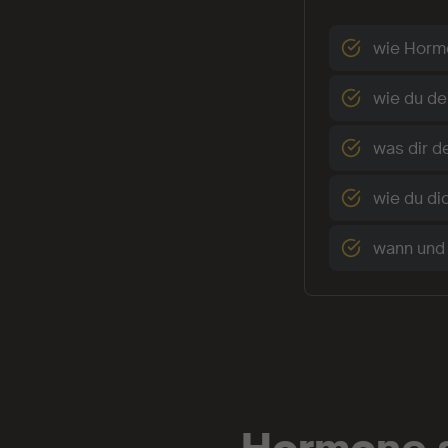
wie Hormo
wie du de
was dir d
wie du di
wann und 