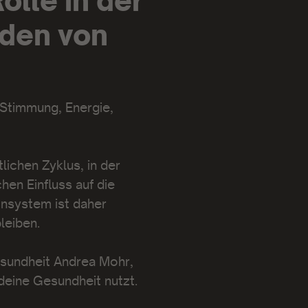
olle in der
nden von
 Stimmung, Energie,
ichen Zyklus, in der
en Einfluss auf die
nsystem ist daher
bleiben.
esundheit Andrea Mohr,
deine Gesundheit nutzt.