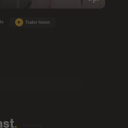
hr
Trailer hören
nst
.