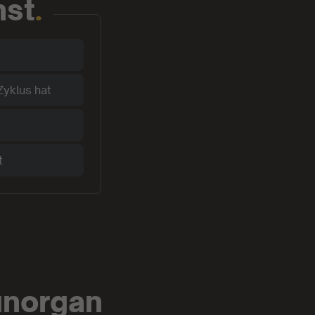
nst
.
Zyklus hat
t
unorgan