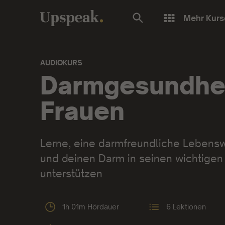
Mehr Kurs
AUDIOKURS
Audiokurs:
Darmgesundhei
Frauen
Lerne, eine darmfreundliche Lebensw
und deinen Darm in seinen wichtige
unterstützen
1h 01m Hördauer
6 Lektionen