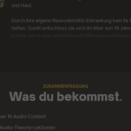
und Haut.
Durch ihre eigene Neurodermitis-Erkrankung kam ih
helfen. Somit entschloss sie sich im Alter von 19 Jahr
konnte durch eine langfristige Ernährungsumstellung u
Neurodermitis vollständig in den Griff bekommen.
Wie sie das geschafft hat, möchte sie heute weiter
machen kann.
ZUSAMMENFASSUNG
Was du bekommst
.
ber 1h Audio-Content
 Audio-Theorie-Lektionen