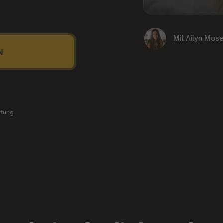
Mit
Ailyn Mose
N
rtung