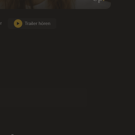
r
Trailer hören