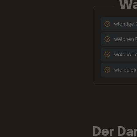
Wa
wichtige 
welchen E
welche Le
wie du ei
Der Da