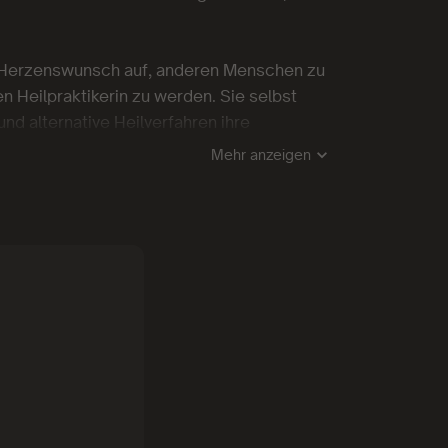
r Herzenswunsch auf, anderen Menschen zu
en Heilpraktikerin zu werden. Sie selbst
nd alternative Heilverfahren ihre
Mehr anzeigen
geben und zeigen, dass Gesundheit Spaß