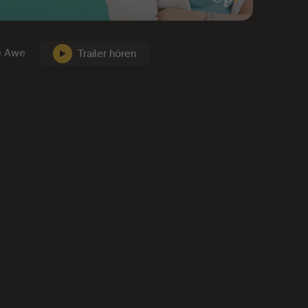
e Awe
Trailer hören