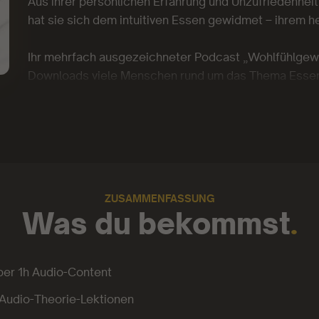
Aus ihrer persönlichen Erfahrung und Unzufriedenheit
hat sie sich dem intuitiven Essen gewidmet – ihrem
Ihr mehrfach ausgezeichneter Podcast „Wohlfühlgewi
Downloads viele Menschen rund um das Thema Essen,
Mareikes Buch „Wohlfühlgewicht“ wurde bereits nac
Bestseller, Buchjournal-Bestseller und fünffacher A
Mareike ist bekannt aus TV und Print und gibt regelm
Ernährung und Abnehmen ohne Diät. Auf Social Media f
ZUSAMMENFASSUNG
Was du bekommst
.
ber 1h Audio-Content
 Audio-Theorie-Lektionen