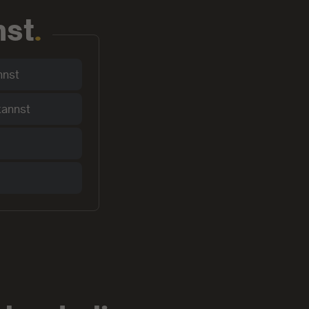
nst
.
nnst
kannst