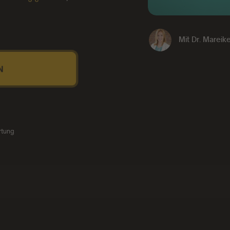
Mit
Dr. Mareik
N
rtung