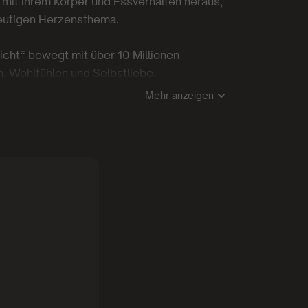
 mit ihrem Körper und Essverhalten heraus,
 heutigen Herzensthema.
cht“ bewegt mit über 10 Millionen
 Wohlfühlen und Selbstliebe.
Mehr anzeigen
h wenigen Tagen SPIEGEL-Bestseller, BILD-
mazon-Bestseller.
äßig Interviews zum Thema Intuitive
olgen ihr über 10 Millionen Fans.