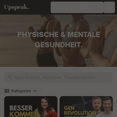
Audiokurse entdecken
Ope
Kategorie:
PHYSISCHE & MENTALE
GESUNDHEIT
.
Suche
Kategorien