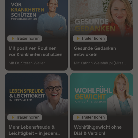
Trailer hören
Trailer hören
Mit positiven Routinen
Gesunde Gedanken
vor Krankheiten schützen
entwickeln
Mit
Dr. Stefan Waller
Mit
Kathrin Weishäupl (Miss
Smarthead)
Trailer hören
Trailer hören
Mehr Lebensfreude &
Wohlfühlgewicht ohne
Leichtigkeit – in jedem
Diät & Verzicht