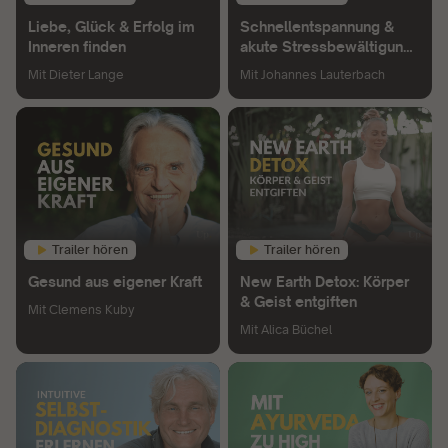
Liebe, Glück & Erfolg im
Schnellentspannung &
Inneren finden
akute Stressbewältigung
lernen
Mit
Dieter Lange
Mit
Johannes Lauterbach
Trailer hören
Trailer hören
Gesund aus eigener Kraft
New Earth Detox: Körper
& Geist entgiften
Mit
Clemens Kuby
Mit
Alica Büchel