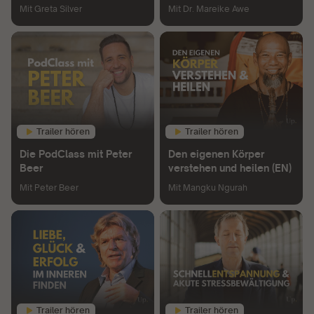
Alter
Mit
Greta Silver
Mit
Dr. Mareike Awe
Trailer hören
Trailer hören
Die PodClass mit Peter
Den eigenen Körper
Beer
verstehen und heilen (EN)
Mit
Peter Beer
Mit
Mangku Ngurah
Trailer hören
Trailer hören