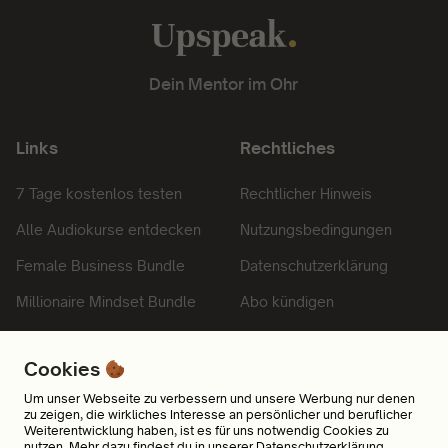
Dein Mentor im Ohr
Links
Rechtliches
7 Tage kostenlos testen
Rechtlicher Hinweis
Alle Audiokurse entdecken
Nutzungsbedingungen
Female Business Bundle
Datenschutzerklärung
Millionaire Mindset Bundle
Abo kündigen
Einloggen
Impressum
Cookies
Kontakt
Um unser Webseite zu verbessern und unsere Werbung nur denen
zu zeigen, die wirkliches Interesse an persönlicher und beruflicher
Weiterentwicklung haben, ist es für uns notwendig Cookies zu
nutzen. Mehr dazu findest du in unserer
Datenschutzerklärung