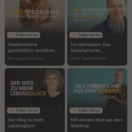
Trailer hören
Trailer hören
Hautprobleme
Ho'oponopono: Das
ganzheitlich verstehen
hawaiianische
und lösen
Vergebungsritual erlernen
Mit
Lydia Zauberhaut
Mit
Dr. Manfred Mohr
Trailer hören
Trailer hören
Der Weg zu mehr
Hilf deinem Kind aus dem
Lebensglück
Mobbing