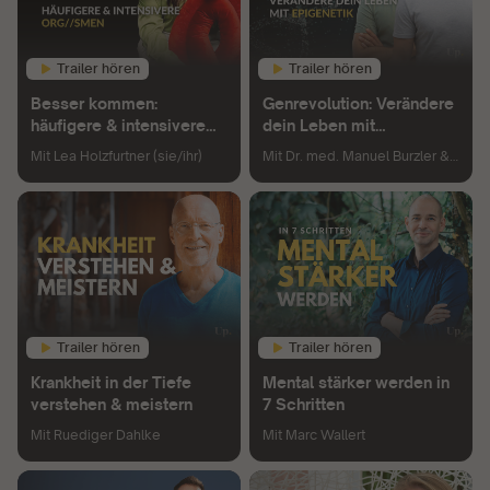
Trailer hören
Trailer hören
Besser kommen:
Genrevolution: Verändere
häufigere & intensivere
dein Leben mit
Org//smen
Epigenetik
Mit
Lea Holzfurtner (sie/ihr)
Mit
Dr. med. Manuel Burzler &
Timo Janisch
Trailer hören
Trailer hören
Krankheit in der Tiefe
Mental stärker werden in
verstehen & meistern
7 Schritten
Mit
Ruediger Dahlke
Mit
Marc Wallert