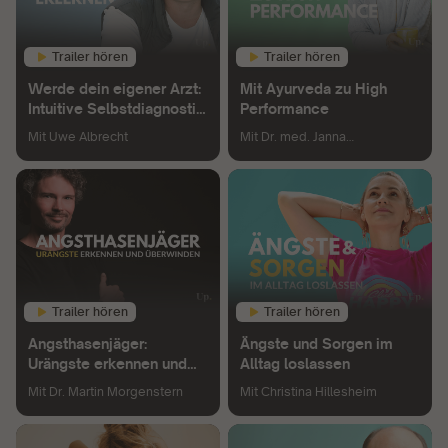
Trailer hören
Trailer hören
Werde dein eigener Arzt:
Mit Ayurveda zu High
Intuitive Selbstdiagnostik
Performance
erlernen
Mit
Uwe Albrecht
Mit
Dr. med. Janna
Scharfenberg
Trailer hören
Trailer hören
Angsthasenjäger:
Ängste und Sorgen im
Urängste erkennen und
Alltag loslassen
überwinden
Mit
Dr. Martin Morgenstern
Mit
Christina Hillesheim